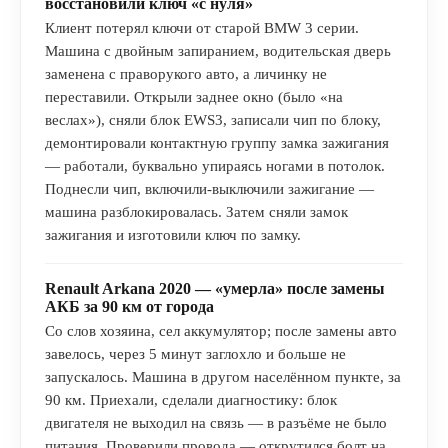
восстановили ключ «с нуля»
Клиент потерял ключи от старой BMW 3 серии.
Машина с двойным запиранием, водительская дверь
заменена с праворукого авто, а личинку не
переставили. Открыли заднее окно (было «на
веслах»), сняли блок EWS3, записали чип по блоку,
демонтировали контактную группу замка зажигания
— работали, буквально упираясь ногами в потолок.
Поднесли чип, включили-выключили зажигание —
машина разблокировалась. Затем сняли замок
зажигания и изготовили ключ по замку.
Renault Arkana 2020 — «умерла» после замены
АКБ за 90 км от города
Со слов хозяина, сел аккумулятор; после замены авто
завелось, через 5 минут заглохло и больше не
запускалось. Машина в другом населённом пункте, за
90 км. Приехали, сделали диагностику: блок
двигателя не выходил на связь — в разъёме не было
питания. Проверили провода — открутился болт на