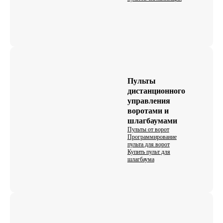
Пульты
дистанционного
управления
воротами и
шлагбаумами
Пульты от ворот
Программирование
пульта для ворот
Купить пульт для
шлагбаума